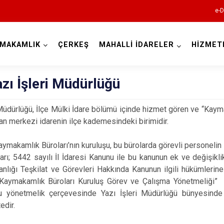
e-D
YMAKAMLIK
ÇERKEŞ
MAHALLİ İDARELER
HİZMET
Çankırı
azı İşleri Müdürlüğü
 Müdürlüğü, İlçe Mülki İdare bölümü içinde hizmet gören ve “Kay
şan merkezi idarenin ilçe kademesindeki birimidir.
Kaymakamlık Büroları’nın kuruluşu, bu bürolarda görevli personelin 
arı; 5442 sayılı İl İdaresi Kanunu ile bu kanunun ek ve değişikli
Atkaracalar
kanlığı Teşkilat ve Görevleri Hakkında Kanunun ilgili hükümlerine
 Kaymakamlık Büroları Kuruluş Görev ve Çalışma Yönetmeliği” il
Bayramören
bu yönetmelik çerçevesinde Yazı İşleri Müdürlüğü bünyesinde 
Çerkeş
edir.
Eldivan