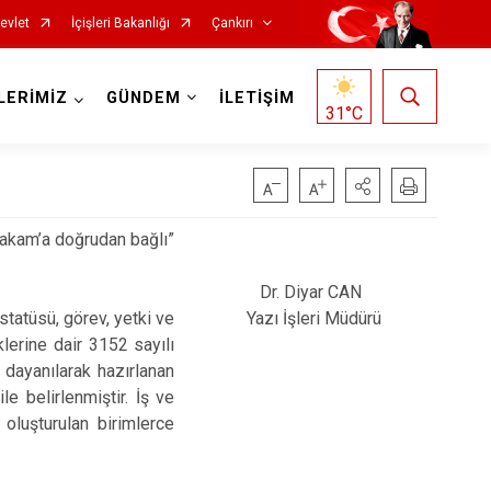
evlet
İçişleri Bakanlığı
Çankırı
LERİMİZ
GÜNDEM
İLETİŞİM
31
°C
makam’a doğrudan bağlı”
Dr. Diyar CAN
statüsü, görev, yetki ve
Yazı İşleri Müdürü
klerine dair 3152 sayılı
Korgun
 dayanılarak hazırlanan
e belirlenmiştir. İş ve
Kurşunlu
oluşturulan birimlerce
Orta
Şabanözü