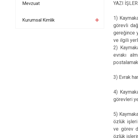
YAZI İŞLE
Mevzuat
1) Kaymaka
Kurumsal Kimlik
görevli dağ
gereğince y
ve ilgili y
2) Kaymaka
evrakı alm
postalamak
3) Evrak har
4) Kaymakam
görevleri ye
5) Kaymaka
özlük işler
ve görev d
özlük işleri