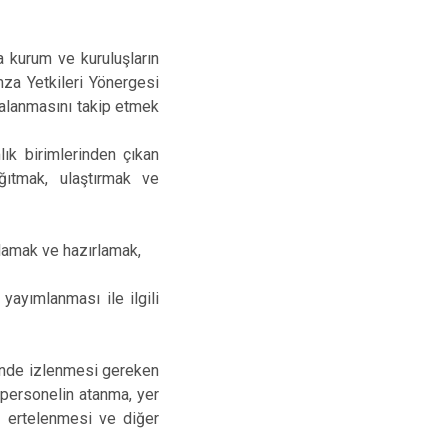
Yapraklı
 kurum ve kuruluşların
mza Yetkileri Yönergesi
zalanmasını takip etmek
k birimlerinden çıkan
ğıtmak, ulaştırmak ve
gulamak ve hazırlamak,
yayımlanması ile ilgili
inde izlenmesi gereken
 personelin atanma, yer
n ertelenmesi ve diğer