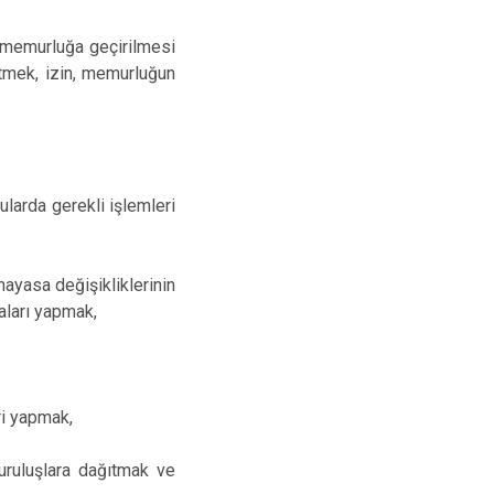
l memurluğa geçirilmesi
ütmek, izin, memurluğun
ularda gerekli işlemleri
nayasa değişikliklerinin
aları yapmak,
eri yapmak,
uruluşlara dağıtmak ve