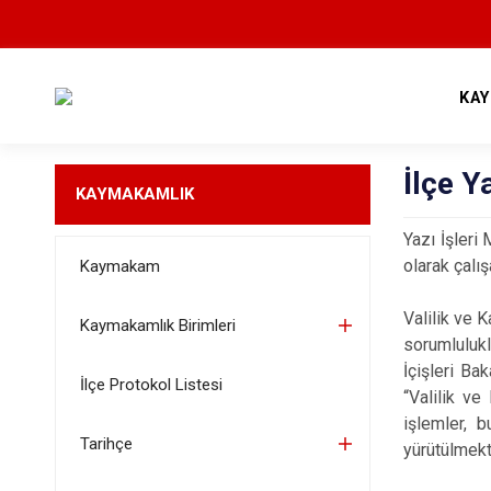
KA
İlçe Y
KAYMAKAMLIK
Yazı İşleri
olarak çalı
Kaymakam
Valilik ve 
Kaymakamlık Birimleri
sorumlulukl
İçişleri Ba
İlçe Protokol Listesi
“Valilik ve
işlemler, 
Tarihçe
yürütülmekt