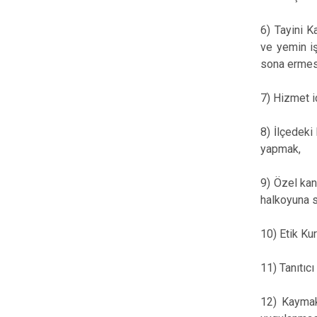
6) Tayini K
ve yemin iş
sona ermesi
7) Hizmet i
8) İlçedeki
yapmak,
9) Özel kan
halkoyuna s
10) Etik Kur
11) Tanıtıcı
12) Kaymak