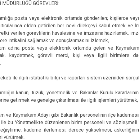
Rİ MÜDÜRLÜĞÜ GÖREVLERİ:
Ilgaz
Kızılırmak
mlığa posta veya elektronik ortamda gönderilen; kişilerce veya
ıtıcılarınca elden getirilen her nevi dilekçeyi kabul etmek ve İ
etki verilen görevlilerin havalesine ve imzasına hazırlamak, im
erlere intikalini sağlamak ve sonuçlanmasını izlemek,
m adına posta veya elektronik ortamda gelen ve Kaymakamlı
ak, kaydetmek, görevli merci, kişi veya ilgili birimlere da
,
eketi ile ilgili istatistikî bilgi ve raporları sistem üzerinden sor
lığın kanun, tüzük, yönetmelik ve Bakanlar Kurulu kararlarının 
rine getirmek ve genelge çıkarılması ile ilgili işlemleri yürütmek,
m ve Kaymakam Adayı gibi Bakanlık personelinin ilçe kademes
i ile bu Yönetmelikte düzenlenen birim personeli ve sözleşmeli
eğiştirme, kademe ilerlemesi, derece yükselmesi, askerliğini
ni yürütmek,