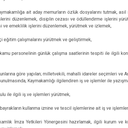
aymakamlığa ait aday memurların özlük dosyalarını tutmak, asi
lerini düzenlemek, disiplin cezası ve ödüllendirme işlerini yür
 ve emeklilik işlerini düzenlemek, yürütmek ve izlemek,
çi eğitim çalışmalarını yürütmek ve geliştirmek,
 kamu personelinin günlük çalışma saatlerinin tespiti ile ilgili kon
unlarına göre yapılan; milletvekili, mahalli idareler seçimleri ve A
unulmasında, Kaymakamlığı ilgilendiren iş ve işlemler ile yazışm
ulu ile ilgili iş ve işlemleri yürütmek,
 bayrakların kullanma iznine ve tescil işlemlerine ait iş ve işleml
amlık İmza Yetkileri Yönergesini hazırlamak, ilgili kurum ve k