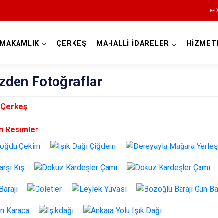
e-D
YMAKAMLIK
ÇERKEŞ
MAHALLİ İDARELER
HİZMET
Çankırı
zden Fotoğraflar
 Çerkeş
n Resimler
Atkaracalar
Bayramören
Çerkeş
Eldivan