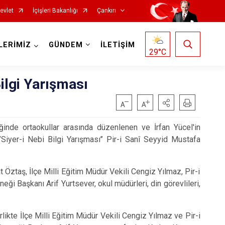
evlet
İçişleri Bakanlığı
Çankırı
LERİMİZ
GÜNDEM
İLETİŞİM
29
°C
ilgi Yarışması
ğinde ortaokullar arasında düzenlenen ve İrfan Yücel'in
 ‘’Siyer-i Nebi Bilgi Yarışması’’ Pir-i Sanî Seyyid Mustafa
Korgun
ztaş, İlçe Milli Eğitim Müdür Vekili Cengiz Yılmaz, Pir-i
Kurşunlu
i Başkanı Arif Yurtsever, okul müdürleri, din görevlileri,
Orta
likte İlçe Milli Eğitim Müdür Vekili Cengiz Yılmaz ve Pir-i
Şabanözü