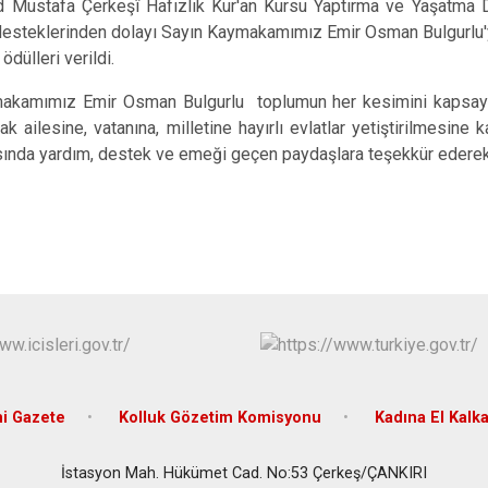
d Mustafa Çerkeşî Hafızlık Kur'an Kursu Yaptırma ve Yaşatma D
Ilgaz
esteklerinden dolayı Sayın Kaymakamımız Emir Osman Bulgurlu'y
Kızılırmak
ödülleri verildi.
kamımız Emir Osman Bulgurlu toplumun her kesimini kapsayıcı ve
rak ailesine, vatanına, milletine hayırlı evlatlar yetiştirilmesine
nda yardım, destek ve emeği geçen paydaşlara teşekkür ederek g
i Gazete
Kolluk Gözetim Komisyonu
Kadına El Kalk
İstasyon Mah. Hükümet Cad. No:53 Çerkeş/ÇANKIRI