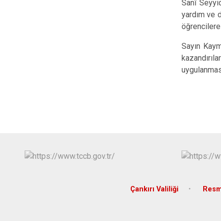
Sanî Seyyi
yardım ve d
öğrencilere 
Sayın Kayma
kazandırıla
uygulanması
Çankırı Valiliği
Resm