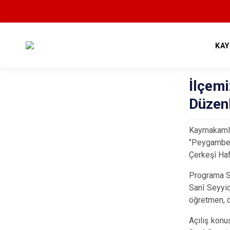
KA
İlçemi
Düzen
Kaymakamlı
‘’Peygamber
Çerkeşî Haf
Programa Sa
Sanî Seyyid
öğretmen, öğ
Açılış konu