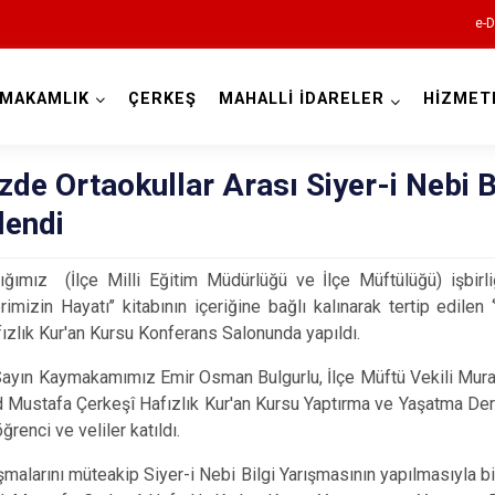
e-D
YMAKAMLIK
ÇERKEŞ
MAHALLİ İDARELER
HİZMET
Çankırı
zde Ortaokullar Arası Siyer-i Nebi B
lendi
ğımız (İlçe Milli Eğitim Müdürlüğü ve İlçe Müftülüğü) işbirli
imizin Hayatı’’ kitabının içeriğine bağlı kalınarak tertip edilen
ızlık Kur'an Kursu Konferans Salonunda yapıldı.
Atkaracalar
yın Kaymakamımız Emir Osman Bulgurlu, İlçe Müftü Vekili Murat Ö
Bayramören
 Mustafa Çerkeşî Hafızlık Kur'an Kursu Yaptırma ve Yaşatma Derneğ
renci ve veliler katıldı.
Çerkeş
şmalarını müteakip Siyer-i Nebi Bilgi Yarışmasının yapılmasıyla bir
Eldivan