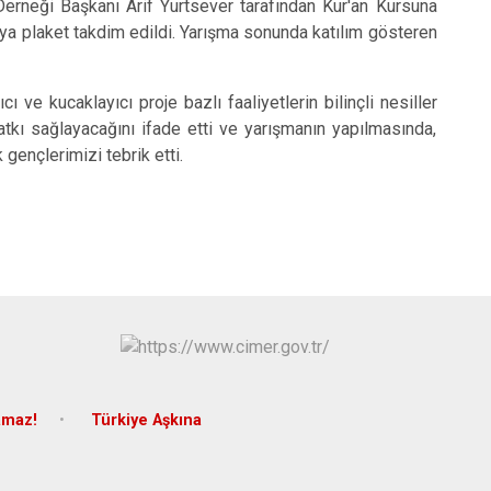
erneği Başkanı Arif Yurtsever tarafından Kur'an Kursuna
Yapraklı
a plaket takdim edildi. Yarışma sonunda katılım gösteren
 kucaklayıcı proje bazlı faaliyetlerin bilinçli nesiller
 katkı sağlayacağını ifade etti ve yarışmanın yapılmasında,
ençlerimizi tebrik etti.
amaz!
Türkiye Aşkına