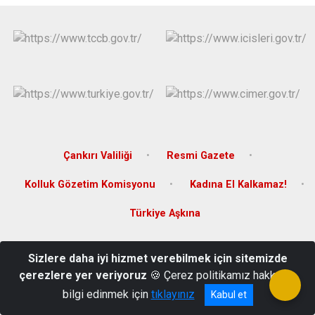
Çankırı Valiliği
Resmi Gazete
Kolluk Gözetim Komisyonu
Kadına El Kalkamaz!
Türkiye Aşkına
İstasyon Mah. Hükümet Cad. No:53 Çerkeş/ÇANKIRI
Sizlere daha iyi hizmet verebilmek için sitemizde
0 376 766 10 15
çerezlere yer veriyoruz
🍪 Çerez politikamız hakkında
bilgi edinmek için
tıklayınız
Kabul et