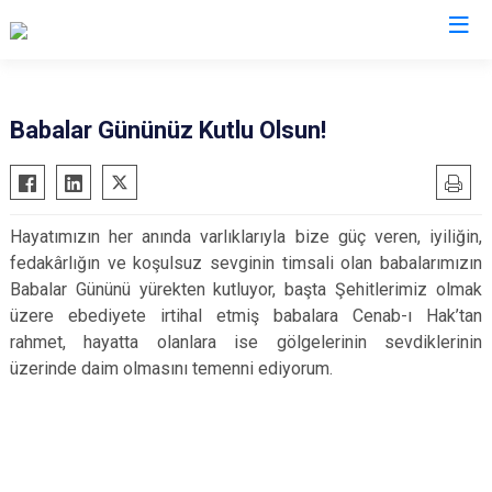
Çankırı
Babalar Gününüz Kutlu Olsun!
Atkaracalar
Korgun
Bayramören
Kurşunlu
Hayatımızın her anında varlıklarıyla bize güç veren, iyiliğin,
Çerkeş
Orta
fedakârlığın ve koşulsuz sevginin timsali olan babalarımızın
Eldivan
Şabanözü
Babalar Gününü yürekten kutluyor, başta Şehitlerimiz olmak
Ilgaz
Yapraklı
üzere ebediyete irtihal etmiş babalara Cenab-ı Hak’tan
rahmet, hayatta olanlara ise gölgelerinin sevdiklerinin
Kızılırmak
üzerinde daim olmasını temenni ediyorum.