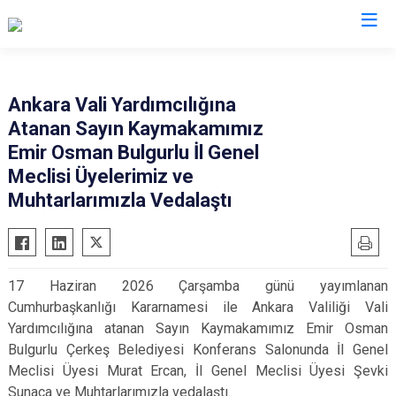
Çankırı
Ankara Vali Yardımcılığına
Atanan Sayın Kaymakamımız
Atkaracalar
Korgun
Emir Osman Bulgurlu İl Genel
Bayramören
Kurşunlu
Meclisi Üyelerimiz ve
Çerkeş
Orta
Muhtarlarımızla Vedalaştı
Eldivan
Şabanözü
Ilgaz
Yapraklı
Kızılırmak
17 Haziran 2026 Çarşamba günü yayımlanan
Cumhurbaşkanlığı Kararnamesi ile Ankara Valiliği Vali
Yardımcılığına atanan Sayın Kaymakamımız Emir Osman
Bulgurlu Çerkeş Belediyesi Konferans Salonunda İl Genel
Meclisi Üyesi Murat Ercan, İl Genel Meclisi Üyesi Şevki
Sunaca ve Muhtarlarımızla vedalaştı.